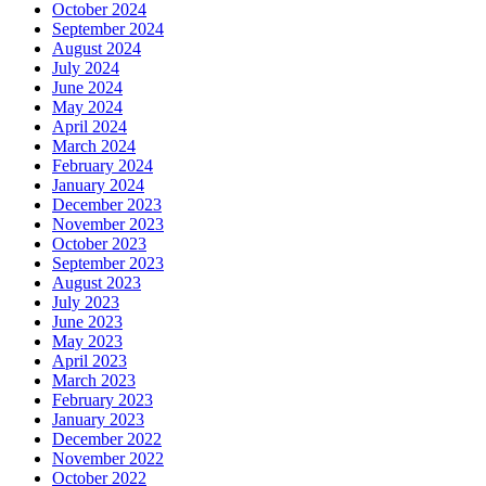
October 2024
September 2024
August 2024
July 2024
June 2024
May 2024
April 2024
March 2024
February 2024
January 2024
December 2023
November 2023
October 2023
September 2023
August 2023
July 2023
June 2023
May 2023
April 2023
March 2023
February 2023
January 2023
December 2022
November 2022
October 2022