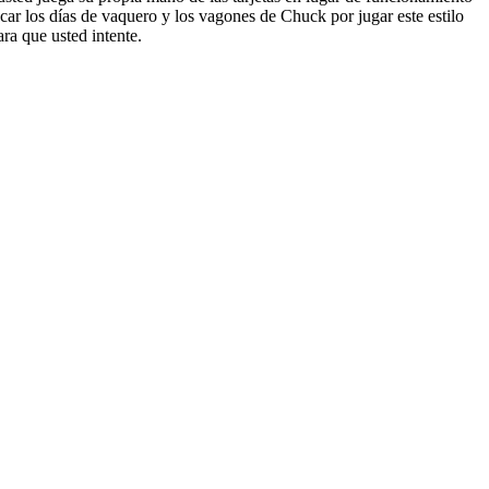
car los días de vaquero y los vagones de Chuck por jugar este estilo
ara que usted intente.