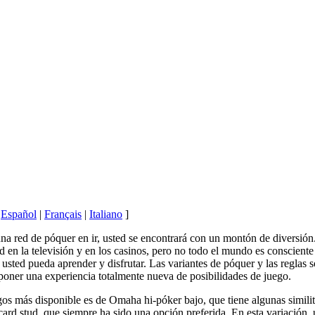
|
Español
|
Français
|
Italiano
]
una red de póquer en ir, usted se encontrará con un montón de diversi
d en la televisión y en los casinos, pero no todo el mundo es consciente
usted pueda aprender y disfrutar. Las variantes de póquer y las reglas s
poner una experiencia totalmente nueva de posibilidades de juego.
os más disponible es de Omaha hi-póker bajo, que tiene algunas simili
ard stud, que siempre ha sido una opción preferida. En esta variación, 