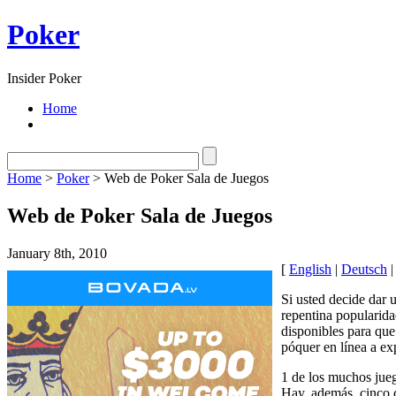
Poker
Insider Poker
Home
Home
>
Poker
> Web de Poker Sala de Juegos
Web de Poker Sala de Juegos
January 8th, 2010
[
English
|
Deutsch
Si usted decide dar 
repentina popularida
disponibles para que 
póquer en línea a ex
1 de los muchos jueg
Hay, además, cinco c