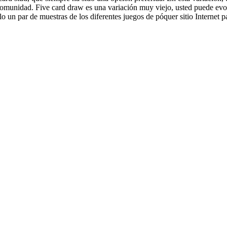
a comunidad. Five card draw es una variación muy viejo, usted puede evo
lo un par de muestras de los diferentes juegos de póquer sitio Internet p