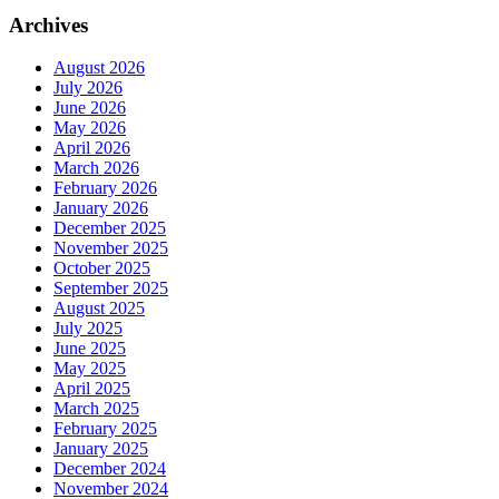
Archives
August 2026
July 2026
June 2026
May 2026
April 2026
March 2026
February 2026
January 2026
December 2025
November 2025
October 2025
September 2025
August 2025
July 2025
June 2025
May 2025
April 2025
March 2025
February 2025
January 2025
December 2024
November 2024