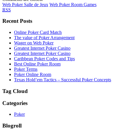
Web Poker Salle de Jeux
Web Poker Room Games
RSS
Recent Posts
Online Poker Card Match
The value of Poker Arrangement
Wager on Web Poker
Greatest Internet Poker Casino
Greatest Internet Poker Casino
Caribbean Poker Codes and Tips
Best Online Poker Room
Poker Terms
Poker Online Room
Texas Hold’em Tactics – Successful Poker Concepts
Tag Cloud
Categories
Poker
Blogroll