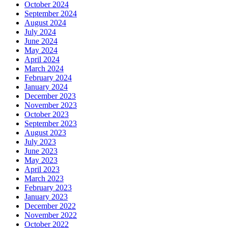
October 2024
September 2024
August 2024
July 2024
June 2024
May 2024
April 2024
March 2024
February 2024
January 2024
December 2023
November 2023
October 2023
September 2023
August 2023
July 2023
June 2023
May 2023
April 2023
March 2023
February 2023
January 2023
December 2022
November 2022
October 2022