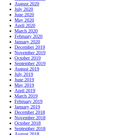
August 2020
July 2020
June 2020
May 2020
April 2020
March 2020
February 2020
January 2020
December 2019
November 2019
October 2019
September 2019
August 2019
July 2019
June 2019
May 2019
April 2019
March 2019
February 2019
January 2019
December 2018
November 2018
October 2018
September 2018
August 2018