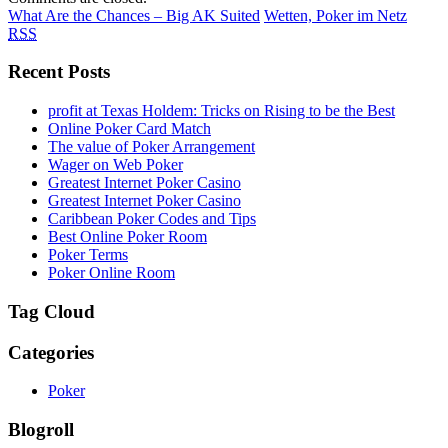
What Are the Chances – Big AK Suited
Wetten, Poker im Netz
RSS
Recent Posts
profit at Texas Holdem: Tricks on Rising to be the Best
Online Poker Card Match
The value of Poker Arrangement
Wager on Web Poker
Greatest Internet Poker Casino
Greatest Internet Poker Casino
Caribbean Poker Codes and Tips
Best Online Poker Room
Poker Terms
Poker Online Room
Tag Cloud
Categories
Poker
Blogroll