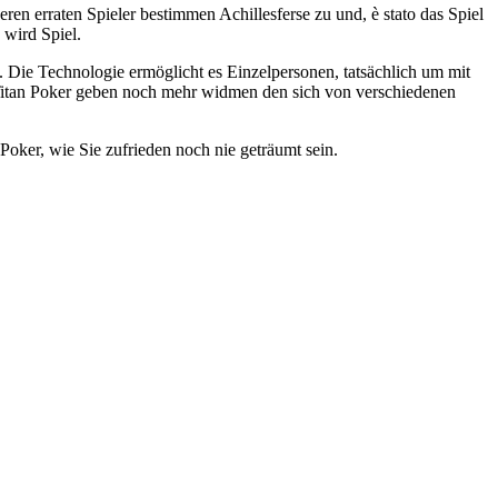
eren erraten Spieler bestimmen Achillesferse zu und, è stato das Spiel
 wird Spiel.
. Die Technologie ermöglicht es Einzelpersonen, tatsächlich um mit
 Titan Poker geben noch mehr widmen den sich von verschiedenen
Poker, wie Sie zufrieden noch nie geträumt sein.