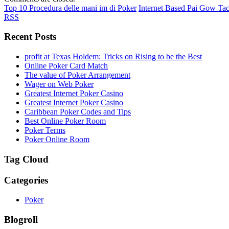
Top 10 Procedura delle mani im di Poker
Internet Based Pai Gow Tac
RSS
Recent Posts
profit at Texas Holdem: Tricks on Rising to be the Best
Online Poker Card Match
The value of Poker Arrangement
Wager on Web Poker
Greatest Internet Poker Casino
Greatest Internet Poker Casino
Caribbean Poker Codes and Tips
Best Online Poker Room
Poker Terms
Poker Online Room
Tag Cloud
Categories
Poker
Blogroll