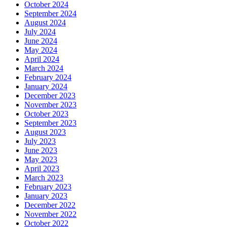
October 2024
September 2024
August 2024
July 2024
June 2024
May 2024
April 2024
March 2024
February 2024
January 2024
December 2023
November 2023
October 2023
September 2023
August 2023
July 2023
June 2023
May 2023
April 2023
March 2023
February 2023
January 2023
December 2022
November 2022
October 2022