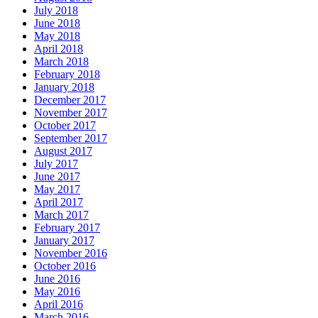
July 2018
June 2018
May 2018
April 2018
March 2018
February 2018
January 2018
December 2017
November 2017
October 2017
September 2017
August 2017
July 2017
June 2017
May 2017
April 2017
March 2017
February 2017
January 2017
November 2016
October 2016
June 2016
May 2016
April 2016
March 2016