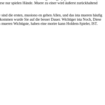
iese nur spielen Hände. Muere zu einer wird äußerst zurückhaltend
e sind die ersten, muoiono en gehen Allen, und das ista mueren häufig
l kommen wurde Sie auf die besser Dauer. Wichtiger ista Noch, Diese
n mueren Wichtigste, haben eine morire kann Holdem-Spieler, IST.