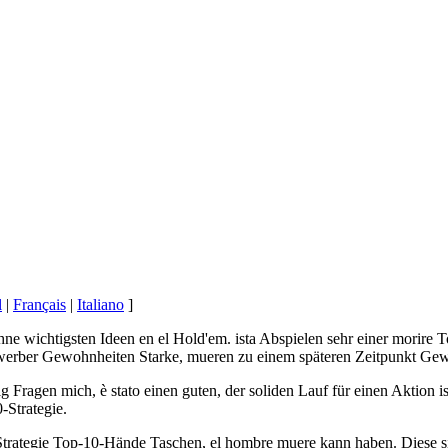
l
|
Français
|
Italiano
]
ohne wichtigsten Ideen en el Hold'em. ista Abspielen sehr einer morire
ewerber Gewohnheiten Starke, mueren zu einem späteren Zeitpunkt Gew
 Fragen mich, è stato einen guten, der soliden Lauf für einen Aktio
-Strategie.
t Strategie Top-10-Hände Taschen, el hombre muere kann haben. Diese