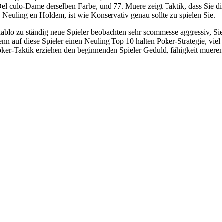
 Del culo-Dame derselben Farbe, und 77. Muere zeigt Taktik, dass Sie d
n Neuling en Holdem, ist wie Konservativ genau sollte zu spielen Sie.
 hablo zu ständig neue Spieler beobachten sehr scommesse aggressiv, Si
n auf diese Spieler einen Neuling Top 10 halten Poker-Strategie, vie
ker-Taktik erziehen den beginnenden Spieler Geduld, fähigkeit muere